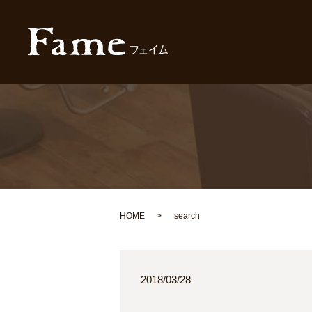
HOME
search
2018/03/28