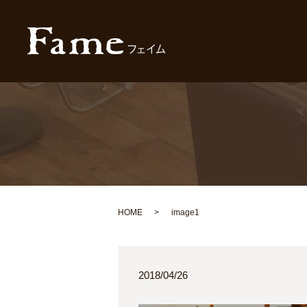
HOME
image1
2018/04/26