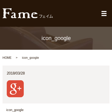
メ
icon_google
HOME
icon_google
2018/03/28
icon_google