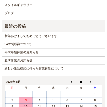
スタイルギャラリー
ブログ
新年あけましておめでとうございます。
GWの営業について
年末年始休業のお知らせ
夏季休業のお知らせ
新しい生活様式に伴った営業体制について
2026年 8月
日
月
火
水
木
金
土
1
2
3
4
5
6
7
8
9
10
11
12
13
14
15